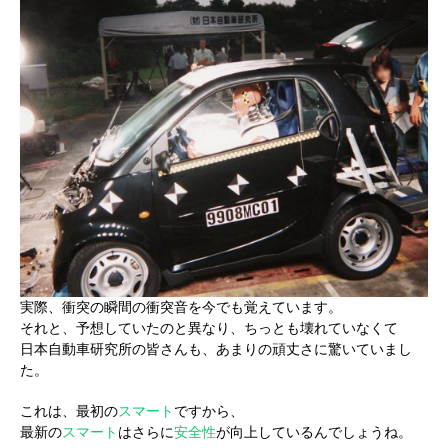
実際、衝突の瞬間の衝突音を今でも覚えています。
それと、予想していたのと異なり、ちっとも壊れていなくて
日本自動車研究所の皆さんも、あまりの頑丈さに驚いていまし
た。
これは、最初の
スマート
ですから、
最新の
スマート
はさらに
安全性
が向上しているんでしょうね。