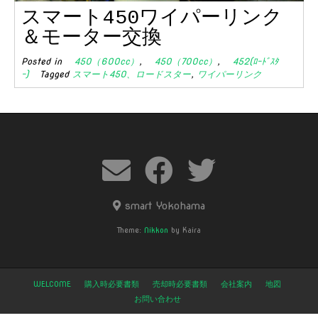
スマート450ワイパーリンク
＆モーター交換
Posted in
450（600cc）
,
450（700cc）
,
452(ﾛｰﾄﾞｽﾀ
ｰ)
Tagged
スマート450、ロードスター
,
ワイパーリンク
smart Yokohama
Theme:
Nikkon
by Kaira
WELCOME
購入時必要書類
売却時必要書類
会社案内
地図
お問い合わせ