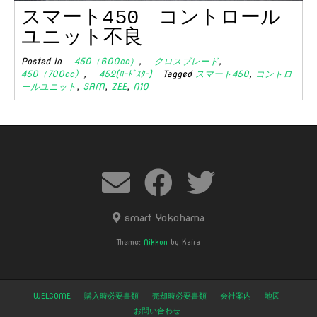
スマート450 コントロール
ユニット不良
Posted in
450（600cc）
,
クロスブレード
,
450（700cc）
,
452(ﾛｰﾄﾞｽﾀｰ)
Tagged
スマート450
,
コントロ
ールユニット
,
SAM
,
ZEE
,
N10
smart Yokohama
Theme:
Nikkon
by Kaira
WELCOME
購入時必要書類
売却時必要書類
会社案内
地図
お問い合わせ