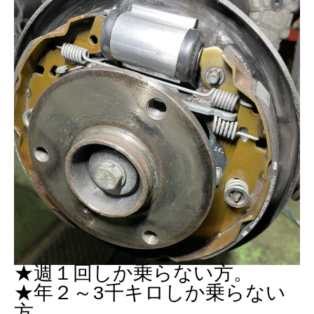
★週１回しか乗らない方。
★年２～3千キロしか乗らない
方。