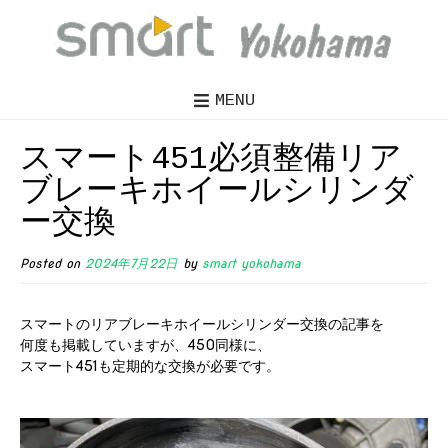
MENU
スマート451必須整備リア
ブレーキホイールシリンダ
ー交換
Posted on
2024年7月22日
by
smart yokohama
スマートのリアブレーキホイールシリンダー交換の記事を
何度も掲載していますが、450同様に、
スマート451も定期的な交換が必要です。