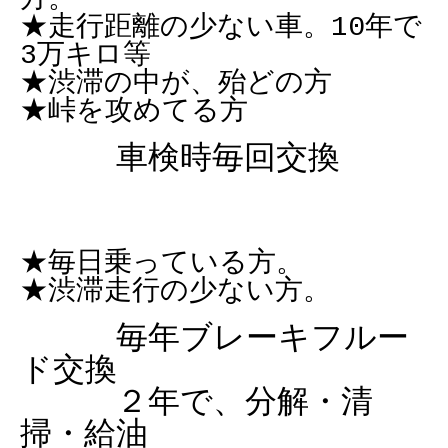
★走行距離の少ない車。10年で
3万キロ等
★渋滞の中が、殆どの方
★峠を攻めてる方
車検時毎回交換
★毎日乗っている方。
★渋滞走行の少ない方。
毎年ブレーキフルー
ド交換
２年で、分解・清
掃・給油