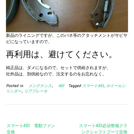
新品のライニングですが、このバネ等のアタッチメントがサビサ
ビになっていますので、
再利用は、避けてください。
純正品は、ダメになるので、セットで供給されますが、
社外品は、別供給なので、注文するのをお忘れなく。
Posted in
メンテナンス
,
451
Tagged
スマート451
,
ホイールシ
リンダー
,
リアブレーキ
投
スマート451 電動ファン
スマート451必須整備クラ
稿
交換
ンクシャフトプーリ交換