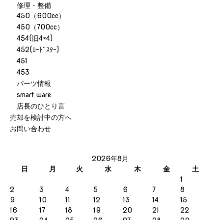
修理・整備
450（600cc）
450（700cc）
454(旧4×4)
452(ﾛｰﾄﾞｽﾀｰ)
451
453
パーツ情報
smart ware
店長のひとり言
売却を検討中の方へ
お問い合わせ
2026年8月
日
月
火
水
木
金
土
1
2
3
4
5
6
7
8
9
10
11
12
13
14
15
16
17
18
19
20
21
22