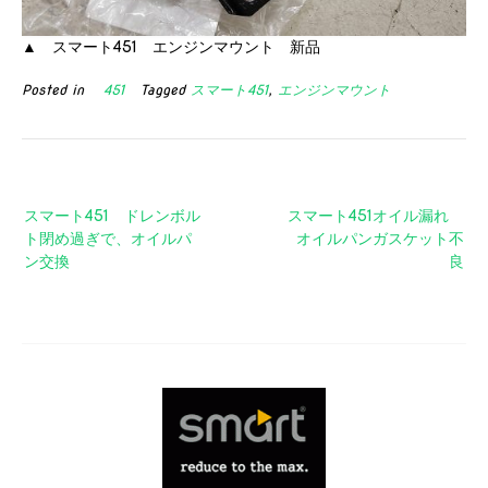
▲ スマート451 エンジンマウント 新品
Posted in
451
Tagged
スマート451
,
エンジンマウント
投
スマート451 ドレンボル
スマート451オイル漏れ
稿
ト閉め過ぎで、オイルパ
オイルパンガスケット不
ナ
ン交換
良
ビ
ゲ
ー
シ
ョ
ン