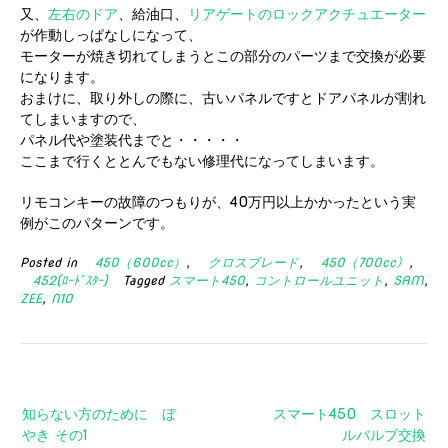
又、
左右のドア
、給油口、
リアゲートのロックアクチュエーター
が作動しっぱなしになって、
モーターが焼き切れてしまうとこの部分のパーツまで交換が必要
になります。
おまけに、取り外しの際に、古いパネルですとドアパネルが割れ
てしまいますので、
パネル代や塗装代までと・・・・・
ここまで行くととんでもない修理代になってしまいます。
リモコンキーの故障のつもりが、40万円以上かかったという実
例がこのパターンです。
Posted in
450（600cc）
,
クロスブレード
,
450（700cc）
,
452(ﾛｰﾄﾞｽﾀｰ)
Tagged
スマート450
,
コントロールユニット
,
SAM
,
ZEE
,
N10
投
知らない方のために ぼ
スマート450 スロット
稿
やき その1
ルバルブ交換