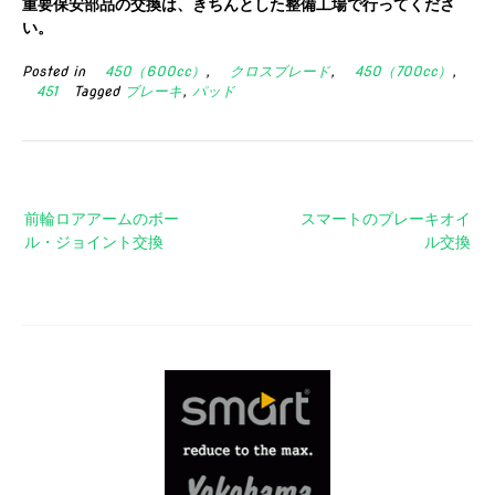
重要保安部品の交換は、きちんとした整備工場で行ってくださ
い。
Posted in
450（600cc）
,
クロスブレード
,
450（700cc）
,
451
Tagged
ブレーキ
,
パッド
投
前輪ロアアームのボー
スマートのブレーキオイ
稿
ル・ジョイント交換
ル交換
ナ
ビ
ゲ
ー
シ
ョ
ン