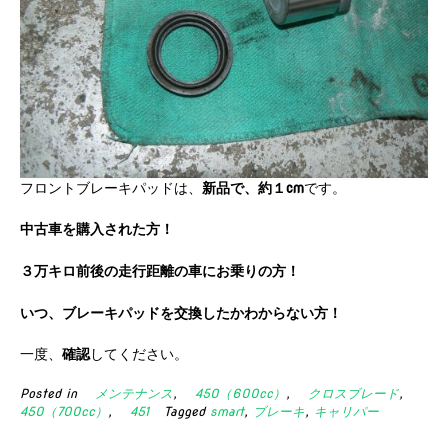
フロントブレーキパッドは、
新品で、約１cm
です。
中古車を購入された方！
３万キロ前後の走行距離の車にお乗りの方！
いつ、ブレーキパッドを交換したかわからない方！
一度、
確認
してください。
Posted in
メンテナンス
,
450（600cc）
,
クロスブレード
,
450（700cc）
,
451
Tagged
smart
,
ブレーキ
,
キャリパー