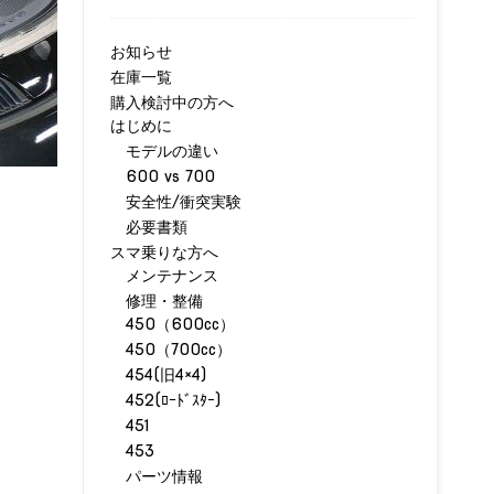
お知らせ
在庫一覧
購入検討中の方へ
はじめに
モデルの違い
600 vs 700
安全性/衝突実験
必要書類
スマ乗りな方へ
メンテナンス
、
修理・整備
450（600cc）
450（700cc）
454(旧4×4)
452(ﾛｰﾄﾞｽﾀｰ)
451
453
パーツ情報