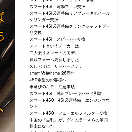
スマート451 電動ファン交換
スマート451必須整備リアブレーキホイール
シリンダー交換
スマート451必須整備クランクシャフトプー
リ交換
スマート451 スピーカー交換
スマートというメーカーは、
二人乗りスマートのモデル
買取フォーム更新しました
久しぶりに、サーバーメンテ
smart Yokohama 25周年
450希望のお客様へ
車選びのキモ 注意事項
スマート451 純正ブレーキパッド剥離
スマート450・451必須整備 エンジンマウ
ント
スマート450 フューエルフィルター交換
中国の『吉利』が、ダイムラーＡＧの筆頭
株主になった