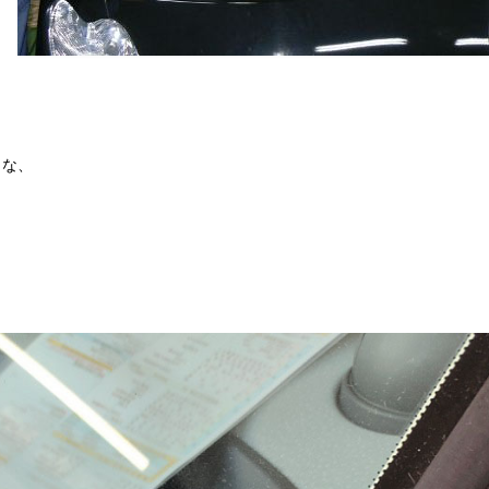
うな、
。