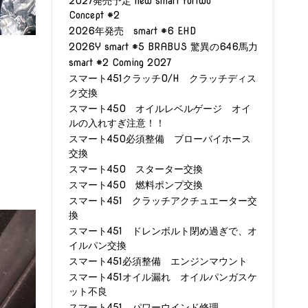
2027発売予定 new smart fortwo
Concept #2
2026年発売 smart #6 EHD
2026Y smart #5 BRABUS 驚異の646馬力
smart #2 Coming 2027
スマート451クラッチO/H クラッチディス
ク交換
スマート450 オイルレベルゲージ オイ
ルの入れすぎ注意！！
スマート450必須整備 ブローバイホース
交換
スマート450 スターター交換
スマート450 燃料ポンプ交換
スマート451 クラッチアクチュエーター交
換
スマート451 ドレンボルト閉め過ぎで、オ
イルパン交換
スマート451必須整備 エンジンマウント
スマート451オイル漏れ オイルパンガスケ
ット不良
スマート451 パワーウインド修理