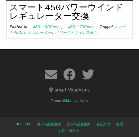
スマート450パワーウインド
レギュレーター交換
Posted in
450（600cc）
,
450（700cc）
Tagged
スマー
ト450
,
レギュレーター
,
パワーウインド
,
窓落ち
smart Yokohama
Theme:
Nikkon
by Kaira
WELCOME
購入時必要書類
売却時必要書類
会社案内
地図
お問い合わせ