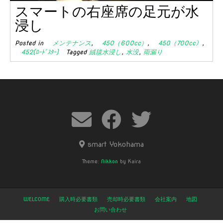
スマートの右座席の足元が水
浸し
Posted in
メンテナンス
,
450（600cc）
,
450（700cc）
,
452(ﾛｰﾄﾞｽﾀｰ)
Tagged
絨毯水浸し
,
水没
,
雨漏り
smart Yokohama
Theme:
Nikkon
by Kaira
WELCOME
購入時必要書類
売却時必要書類
会社案内
地図
お問い合わせ