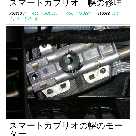
スマートカブリオ 幌の修理
Posted in
450（600cc）
,
450（700cc）
Tagged
スマー
ト
,
カブリオ
,
幌
スマートカブリオの幌のモー
ター