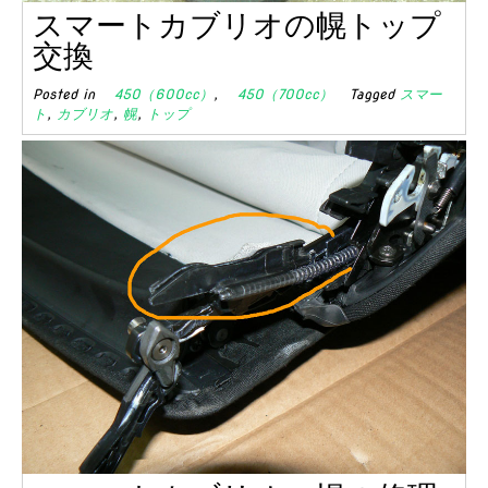
スマートカブリオの幌トップ
交換
Posted in
450（600cc）
,
450（700cc）
Tagged
スマー
ト
,
カブリオ
,
幌
,
トップ