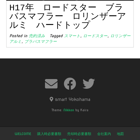
H17年 ロードスター ブラ
バスマフラー ロリンザーア
ルミ ハードトップ
Posted in
売約済み
Tagged
スマート
,
ロードスター
,
ロリンザー
アルミ
,
ブラバスマフラー
smart Yokohama
Theme:
Nikkon
by Kaira
WELCOME
購入時必要書類
売却時必要書類
会社案内
地図