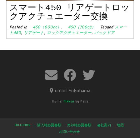
スマート450 リアゲートロッ
クアクチュエーター交換
Posted in
450（600cc）
,
450（700cc）
Tagged
スマー
ト450
,
リアゲート
,
ロックアクチュエーター
,
バックドア
smart Yokohama
Theme:
Nikkon
by Kaira
WELCOME
購入時必要書類
売却時必要書類
会社案内
地図
お問い合わせ