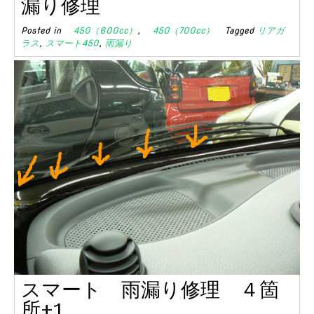
漏り修理
Posted in
450（600cc）
,
450（700cc）
Tagged
リアガ
ラス
,
スマート450
,
雨漏り
スマート 雨漏り修理 ４箇
所+1