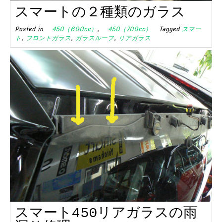
スマートの２種類のガラス
Posted in
450（600cc）
,
450（700cc）
Tagged
スマー
ト
,
フロントガラス
,
ガラスルーフ
,
リアガラス
スマート450リアガラスの雨