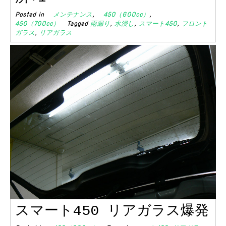
Posted in
メンテナンス
,
450（600cc）
,
450（700cc）
Tagged
雨漏り
,
水浸し
,
スマート450
,
フロント
ガラス
,
リアガラス
スマート450 リアガラス爆発