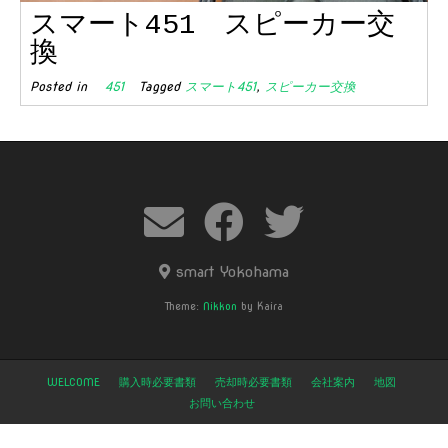
スマート451 スピーカー交
換
Posted in
451
Tagged
スマート451
,
スピーカー交換
smart Yokohama
Theme:
Nikkon
by Kaira
WELCOME
購入時必要書類
売却時必要書類
会社案内
地図
お問い合わせ