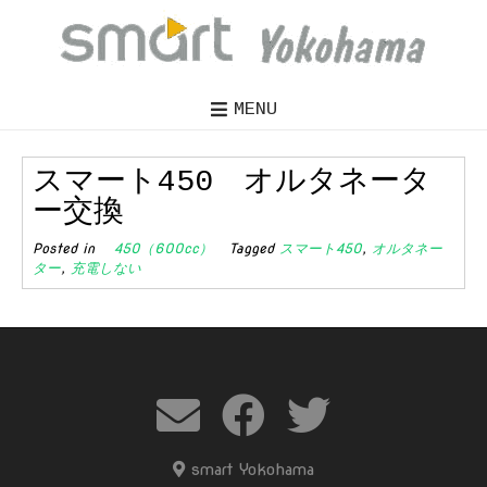
MENU
スマート450 オルタネータ
ー交換
Posted in
450（600cc）
Tagged
スマート450
,
オルタネー
ター
,
充電しない
smart Yokohama