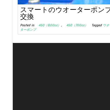
スマートのウオーターポン
交換
Posted in
450（600cc）
,
450（700cc）
Tagged
ウオ
ターポンプ