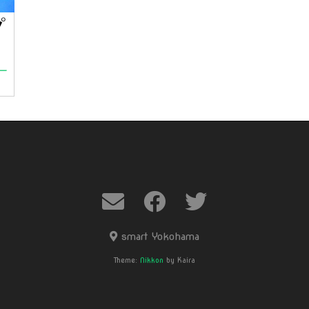
プ
ー
smart Yokohama
Theme:
Nikkon
by Kaira