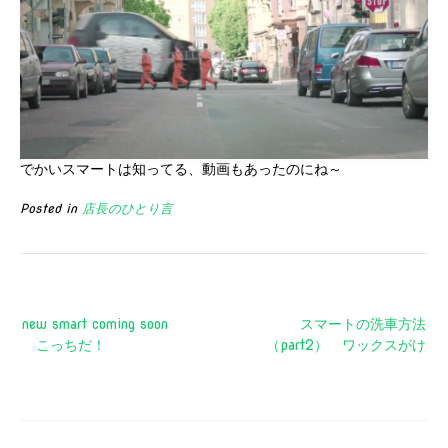
でかいスマートは知ってる、動画もあったのにね～
Posted in
店長のひとり言
投
new smart coming soon
スマートの洗車方法
稿
こっちだ！
（part2） ワックスがけ
ナ
ビ
ゲ
ー