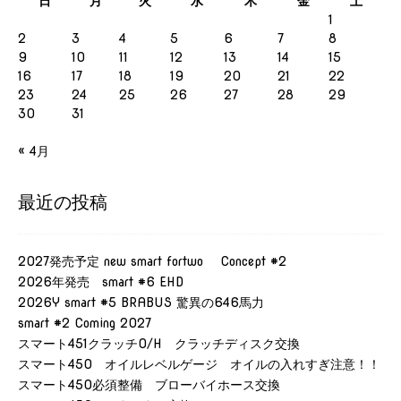
日
月
火
水
木
金
土
1
2
3
4
5
6
7
8
9
10
11
12
13
14
15
16
17
18
19
20
21
22
23
24
25
26
27
28
29
30
31
« 4月
最近の投稿
2027発売予定 new smart fortwo Concept #2
2026年発売 smart #6 EHD
2026Y smart #5 BRABUS 驚異の646馬力
smart #2 Coming 2027
スマート451クラッチO/H クラッチディスク交換
スマート450 オイルレベルゲージ オイルの入れすぎ注意！！
スマート450必須整備 ブローバイホース交換