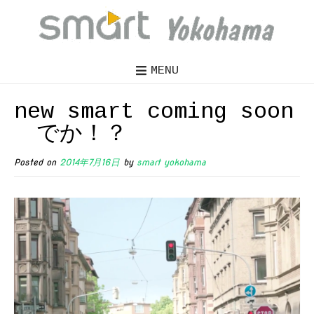
MENU
new smart coming soon
でか！？
Posted on
2014年7月16日
by
smart yokohama