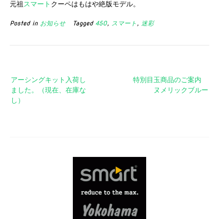
元祖
スマート
クーペはもはや絶版モデル。
Posted in
お知らせ
Tagged
450
,
スマート
,
迷彩
投
アーシングキット入荷し
特別目玉商品のご案内
稿
ました。（現在、在庫な
ヌメリックブルー
ナ
し）
ビ
ゲ
ー
シ
ョ
ン