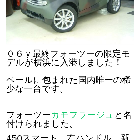
０６ｙ最終フォーツーの限定モ
デルが横浜に入港しました！
ベールに包まれた国内唯一の稀
少な一台です。
フォーツー
カモフラージュ
と名
付けられました。
450スマート 左ハンドル 新